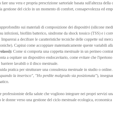
are una vera e propria prescrizione sartoriale basata sull'altezza della c
do la gestione del ciclo in un momento di comfort, consapevolezza ed e
pprofondito sui materiali di composizione dei dispositivi (silicone medic
ca su infezioni, biofilm batterico, sindrome da shock tossico (TSS) e i corr
:
Imparerai a decifrare le caratteristiche tecniche delle coppette sul merc
oniche). Capirai come accoppiare matematicamente queste variabili alla
olassi):
Come si comporta una coppetta mestruale in un perineo contratto
nta a ospitare un dispositivo endocavitario, come evitare che l'ipertono
e barriere lavabili o il disco mestruale.
ida pratica per strutturare una consulenza mestruale in studio o online.
 quando la inserisco"
,
"Ho perdite malgrado sia posizionata"
), insegna
atico.
e professioniste della salute che vogliono integrare nei propri servizi un
do le donne verso una gestione del ciclo mestruale ecologica, economic