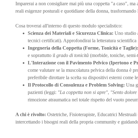
Imparerai a non consigliare mai più una coppetta "a caso", ma a f
reali esigenze posturali e quotidiane della donna, trasforman
Cosa troverai all'interno di questo modulo specialistico:
Scienza dei Materiali e Sicurezza Clinica:
Uno studio a
tecnici certificati). Approfondirai la letteratura scientifi
Ingegneria della Coppetta (Forme, Tonicità e Taglie)
e soprattutto il
grado di tonicità
(morbide, toniche, semi-t
L'Interazione con il Pavimento Pelvico (Ipertono e Pr
come valutare se la muscolatura pelvica della donna è pro
preferibile dirottare la scelta su dispositivi esterni come l
Il Protocollo di Consulenza e Problem Solving:
Una gu
pazienti (leggi:
"La coppetta non si apre"
,
"Sento dolore
rimozione atraumatica nel totale rispetto del vuoto pneum
A chi è rivolto:
Ostetriche, Fisioterapiste, Educatrici Mestruali 
intercettando i bisogni reali della propria community e guidan