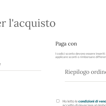
er l'acquisto
Paga con
I codici sconto devono essere inserit
applicare sconti o rimborsare differe
Riepilogo ordin
Ho letto le
condizioni di ven
accetto di rinunciare al rimbo