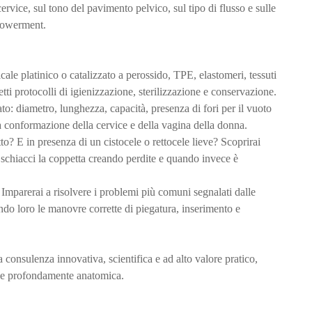
ervice, sul tono del pavimento pelvico, sul tipo di flusso e sulle
mpowerment.
ale platinico o catalizzato a perossido, TPE, elastomeri, tessuti
etti protocolli di igienizzazione, sterilizzazione e conservazione.
ato: diametro, lunghezza, capacità, presenza di fori per il vuoto
 conformazione della cervice e della vagina della donna.
? E in presenza di un cistocele o rettocele lieve? Scoprirai
 schiacci la coppetta creando perdite e quando invece è
 Imparerai a risolvere i problemi più comuni segnalati dalle
ndo loro le manovre corrette di piegatura, inserimento e
a consulenza innovativa, scientifica e ad alto valore pratico,
a e profondamente anatomica.