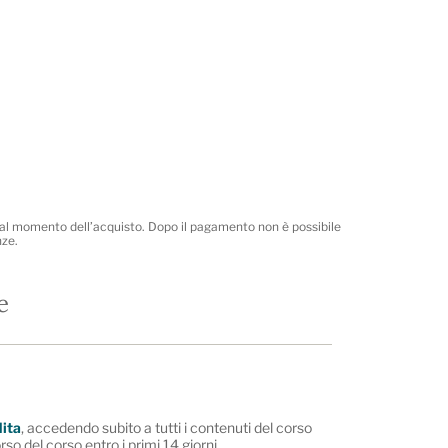
i al momento dell’acquisto. Dopo il pagamento non è possibile
nze.
e
dita
, accedendo subito a tutti i contenuti del corso
rso del corso entro i primi 14 giorni