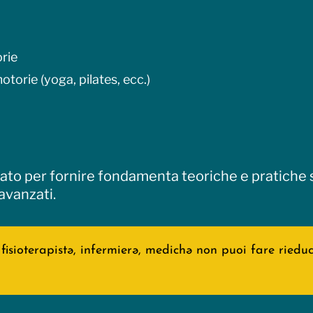
rie
otorie (yoga, pilates, ecc.)
rato per fornire fondamenta teoriche e pratiche s
avanzati.
ə, fisioterapistə, infermierə, medichə non puoi fare ried