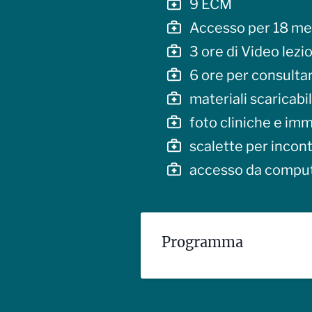
9 ECM
Accesso per 18 me
3 ore di Video lezi
6 ore per consultar
materiali scaricabi
foto cliniche e im
scalette per incont
accesso da comput
Programma
Anatomia del pavimento
struttura del pavime