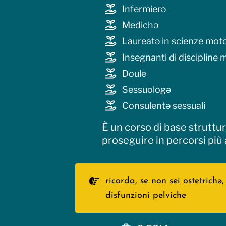
Infermierə
Medichə
Laureatə in scienze moto
Insegnanti di discipline m
Doule
Sessuologə
Consulentə sessuali
È un corso di base struttu
proseguire in percorsi più 
ricorda, se non sei ostetrich
disfunzioni pelviche