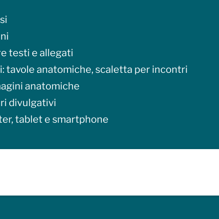
si
oni
e testi e allegati
li: tavole anatomiche, scaletta per incontri
magini anatomiche
ri divulgativi
er, tablet e smartphone
 pelvico
nto pelvico