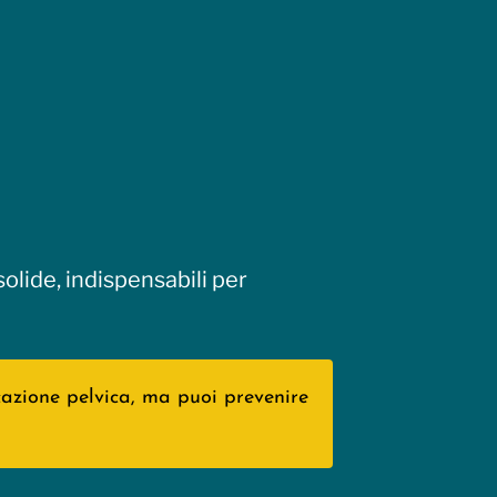
olide, indispensabili per
ucazione pelvica, ma puoi prevenire