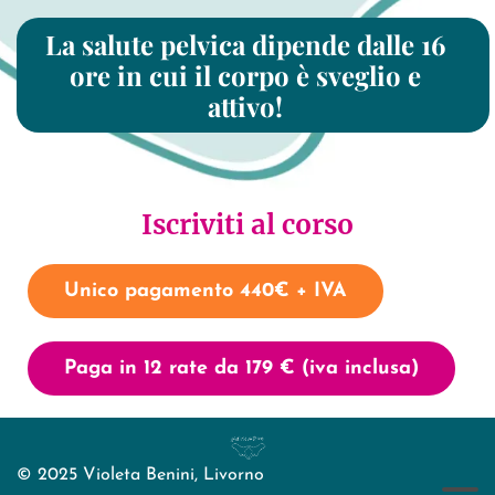
La salute pelvica dipende dalle 16
ore in cui il corpo è sveglio e
attivo!
Iscriviti al corso
Unico pagamento 440€ + IVA
Paga in 12 rate da 179 € (iva inclusa)
© 2025 Violeta Benini, Livorno