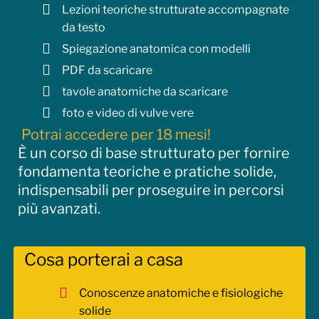
muscoli superficiali e profondi
Lezioni teoriche strutturate accompagnate
rapporti anatomici
da testo
uretra, vagina, ano e sostegno degli organi
Spiegazione anatomica con modelli
pelvici
PDF da scaricare
differenze anatomiche e variabilità corporea
funzione del perineo nella vita quotidiana
tavole anatomiche da scaricare
Fisiologia e funzionamento
foto e video di vulve vere
continenza urinaria e fecale
Potrai accedere per 18 mesi!
respirazione e pressione addominale
È un corso di base strutturato per fornire
coordinazione muscolare
fondamenta teoriche e pratiche solide,
ruolo del diaframma
indispensabili per proseguire in percorsi
postura e appoggio corporeo
più avanzati.
relazione tra addome, bacino e perineo
Segni e sintomi delle disfunzioni pelviche
urgenza urinaria
Cosa porterai a casa
incontinenza
difficoltà a svuotare la vescica
Conoscenze anatomiche e fisiologiche
stipsi e difficoltà evacuative
solide