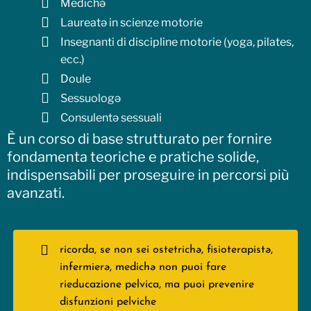
Medichə
Laureatə in scienze motorie
Insegnanti di discipline motorie (yoga, pilates,
ecc.)
Doule
Sessuologə
Consulentə sessuali
È un corso di base strutturato per fornire
fondamenta teoriche e pratiche solide,
indispensabili per proseguire in percorsi più
avanzati.
ricorda, se non sei ostetrichə, fisioterapistə,
infermierə, medichə non puoi fare
rieducazione pelvica, ma puoi prevenire
disfunzioni pelviche