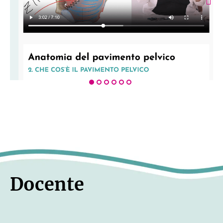
dell’accesso ai materiali didattici.
Il corso ha la durata di 18 mesi se, al
termine di tale lasso di tempo, volessi
acquistare nuovamente il corso potrai
richiedere un codice sconto a te
dedicato del 60% scrivendoci a
violeta@divulvatrice.com
L’attestato di partecipazione viene
rilasciato al completamento del corso
e deve essere scaricato prima della
scadenza dell’accesso.
Una volta terminato il periodo di
accesso al corso, non mi sarà
Docente
possibile verificare il completamento
delle lezioni né generare un nuovo
attestato.