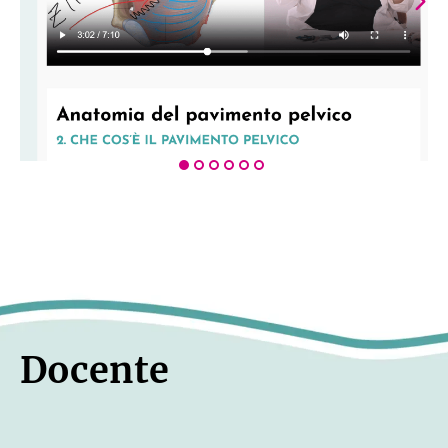
dell’accesso ai materiali didattici.
Il corso ha la durata di 18 mesi se, al
termine di tale lasso di tempo, volessi
acquistare nuovamente il corso potrai
richiedere un codice sconto a te
dedicato del 60% scrivendoci a
violeta@divulvatrice.com
L’attestato di partecipazione viene
rilasciato al completamento del corso
e deve essere scaricato prima della
scadenza dell’accesso.
Una volta terminato il periodo di
accesso al corso, non mi sarà
Docente
possibile verificare il completamento
delle lezioni né generare un nuovo
attestato.