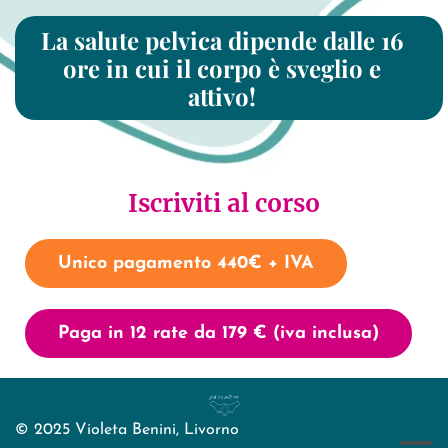
La salute pelvica dipende dalle 16
ore in cui il corpo è sveglio e
attivo!
Iscriviti al corso
Unico pagamento 440€ + IVA
Paga in 12 rate da 179 € (iva inclusa)
© 2025 Violeta Benini, Livorno