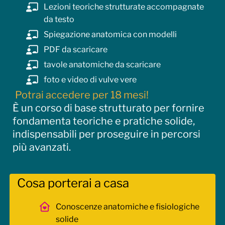
muscoli superficiali e profondi
Lezioni teoriche strutturate accompagnate
rapporti anatomici
da testo
uretra, vagina, ano e sostegno degli organi
Spiegazione anatomica con modelli
pelvici
PDF da scaricare
differenze anatomiche e variabilità corporea
funzione del perineo nella vita quotidiana
tavole anatomiche da scaricare
Fisiologia e funzionamento
foto e video di vulve vere
continenza urinaria e fecale
Potrai accedere per 18 mesi!
respirazione e pressione addominale
È un corso di base strutturato per fornire
coordinazione muscolare
fondamenta teoriche e pratiche solide,
ruolo del diaframma
indispensabili per proseguire in percorsi
postura e appoggio corporeo
più avanzati.
relazione tra addome, bacino e perineo
Segni e sintomi delle disfunzioni pelviche
urgenza urinaria
Cosa porterai a casa
incontinenza
difficoltà a svuotare la vescica
Conoscenze anatomiche e fisiologiche
stipsi e difficoltà evacuative
solide