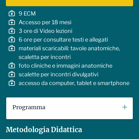
9 ECM
Accesso per 18 mesi
3 ore di Video lezioni
6 ore per consultare testi e allegati
materiali scaricabili: tavole anatomiche,
scaletta per incontri
foto cliniche e immagini anatomiche
scalette per incontri divulgativi
accesso da computer, tablet e smartphone
Programma
Anatomia del pavimento pelvico
Metodologia Didattica
struttura del pavimento pelvico