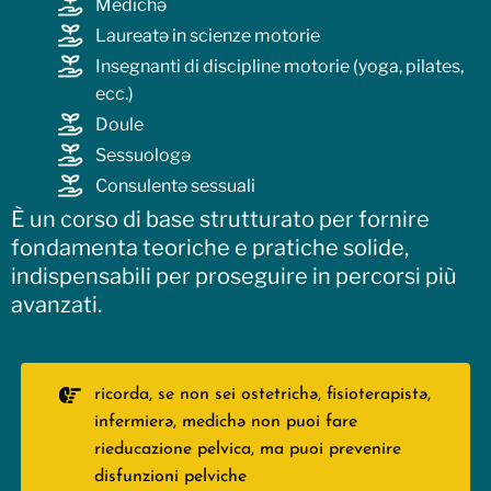
Medichə
Laureatə in scienze motorie
Insegnanti di discipline motorie (yoga, pilates,
ecc.)
Doule
Sessuologə
Consulentə sessuali
È un corso di base strutturato per fornire
fondamenta teoriche e pratiche solide,
indispensabili per proseguire in percorsi più
avanzati.
ricorda, se non sei ostetrichə, fisioterapistə,
infermierə, medichə non puoi fare
rieducazione pelvica, ma puoi prevenire
disfunzioni pelviche