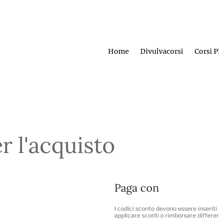
Home
Divulvacorsi
Corsi 
er l'acquisto
Paga con
I codici sconto devono essere inserit
applicare sconti o rimborsare differe