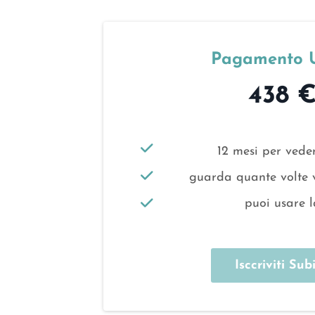
SOLO per ostetrichə, infermierə, fisiotra
comprendi di non avere i titoli per pote
Pagamento 
438 
12 mesi per veder
guarda quante volte 
puoi usare 
Isccriviti Subi