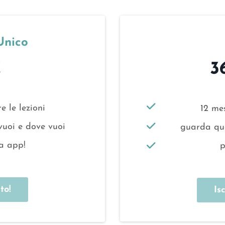
pistə, mecichə. Non sarà previsto un rimborso se dopo l
r fare questa formazione.
Unico
€
3
e le lezioni
12 mes
vuoi e dove vuoi
guarda qua
la app!
p
to!
Is