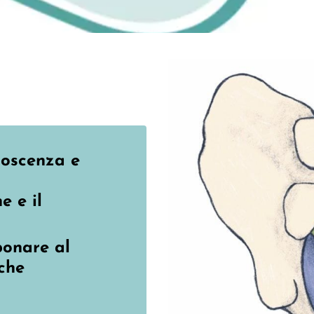
onoscenza e
e e il
ponare al
che