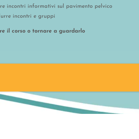
re incontri informativi sul pavimento pelvico
urre incontri e gruppi
e il corso o tornare a guardarlo
ia dei genitali femminili e del pavimento pelvico
della riabilitazione pelvica: no anamnesi, no esercizi, 