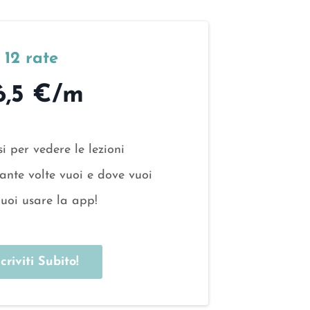
'iscrizione e il tempo massimo per annullare
12 rate
6,5 €/m
i per vedere le lezioni
nte volte vuoi e dove vuoi
uoi usare la app!
ccriviti Subito!