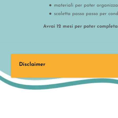
materiali per poter organizza
scaletta passo passo per cond
Avrai 12 mesi per poter completar
Disclaimer
--> si presume la conoscenza dell'anatom
--> non sarà affrontata la parte teorica 
Non sono ancora previsti crediti ECM