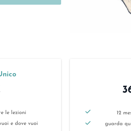
Unico
€
3
e le lezioni
12 mes
vuoi e dove vuoi
guarda qua