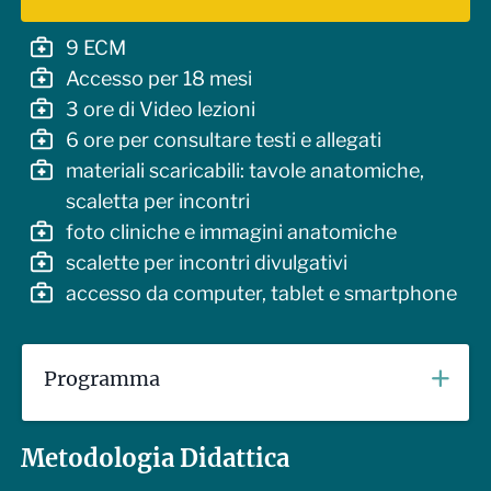
9 ECM
Accesso per 18 mesi
3 ore di Video lezioni
6 ore per consultare testi e allegati
materiali scaricabili: tavole anatomiche,
scaletta per incontri
foto cliniche e immagini anatomiche
scalette per incontri divulgativi
accesso da computer, tablet e smartphone
Programma
Anatomia del pavimento pelvico
Metodologia Didattica
struttura del pavimento pelvico