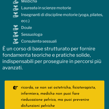
Medichə
Laureatə in scienze motorie
Insegnanti di discipline motorie (yoga, pilates,
ecc.)
Doule
Sessuologə
Consulentə sessuali
È un corso di base strutturato per fornire
fondamenta teoriche e pratiche solide,
indispensabili per proseguire in percorsi più
avanzati.
ricorda, se non sei ostetrichə, fisioterapistə,
infermierə, medichə non puoi fare
rieducazione pelvica, ma puoi prevenire
disfunzioni pelviche