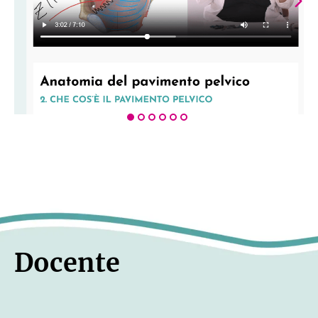
dell’accesso ai materiali didattici.
Il corso ha la durata di 18 mesi se, al
termine di tale lasso di tempo, volessi
acquistare nuovamente il corso potrai
richiedere un codice sconto a te
dedicato del 60% scrivendoci a
violeta@divulvatrice.com
L’attestato di partecipazione viene
rilasciato al completamento del corso
e deve essere scaricato prima della
scadenza dell’accesso.
Una volta terminato il periodo di
accesso al corso, non mi sarà
Docente
possibile verificare il completamento
delle lezioni né generare un nuovo
attestato.