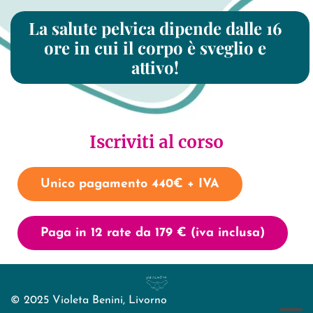
La salute pelvica dipende dalle 16
ore in cui il corpo è sveglio e
attivo!
Iscriviti al corso
Unico pagamento 440€ + IVA
Paga in 12 rate da 179 € (iva inclusa)
© 2025 Violeta Benini, Livorno