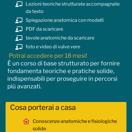
muscoli superficiali e profondi
Lezioni teoriche strutturate accompagnate
rapporti anatomici
da testo
uretra, vagina, ano e sostegno degli organi
Spiegazione anatomica con modelli
pelvici
PDF da scaricare
differenze anatomiche e variabilità corporea
funzione del perineo nella vita quotidiana
tavole anatomiche da scaricare
Fisiologia e funzionamento
foto e video di vulve vere
continenza urinaria e fecale
Potrai accedere per 18 mesi!
respirazione e pressione addominale
È un corso di base strutturato per fornire
coordinazione muscolare
fondamenta teoriche e pratiche solide,
ruolo del diaframma
indispensabili per proseguire in percorsi
postura e appoggio corporeo
più avanzati.
relazione tra addome, bacino e perineo
Segni e sintomi delle disfunzioni pelviche
urgenza urinaria
Cosa porterai a casa
incontinenza
difficoltà a svuotare la vescica
Conoscenze anatomiche e fisiologiche
stipsi e difficoltà evacuative
solide